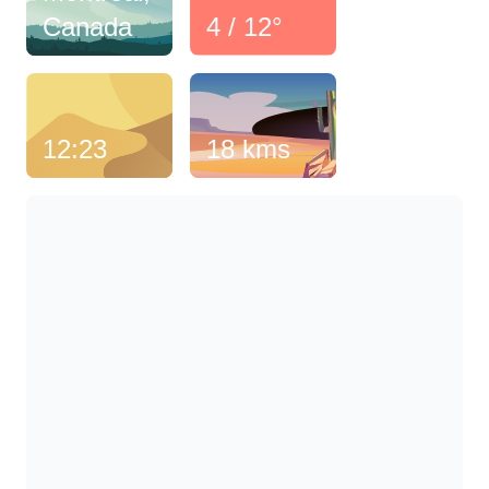
Canada
4 / 12°
12:23
18 kms