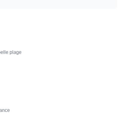
belle plage
fance